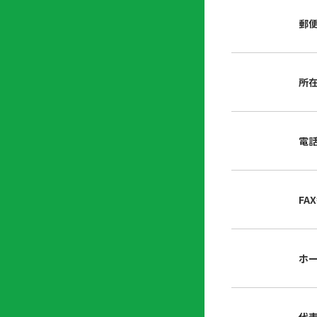
店
リ
会
誌・
郵
内
ン
申
刊行
掲
ク
請
物
示
書
物
類
所
プ
広
ダ
ラ
報
ウ
ハ
イ
活
ン
ト
バ
動
ロ
電
さ
シ
ー
ん
ー
ド
ツ
ポ
ー
リ
FA
ル
シ
入
ー
会
資
東
ホ
料
京
請
都
求
宅
建