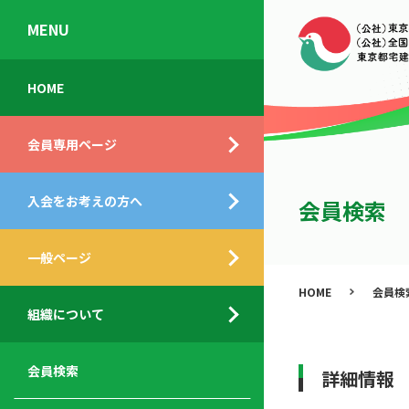
MENU
会
入
不
ご
HOME
員
会
動
挨
専
の
産
拶
会員専用ページ
用
メ
相
ペ
リ
談
組
ー
ッ
所
入会をお考えの方へ
織
会員検索
ジ
ト
概
ト
都
要
ッ
一般ページ
業
民
プ
務
公
HOME
会員検
デ
支
開
組織について
ィ
サ
援
セ
ス
ー
サ
ミ
ク
ビ
ー
ナ
会員検索
詳細情報
ロ
ス
ビ
ー
ー
メ
ス