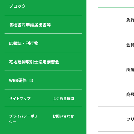
ジ
ニ
の
ブロック
宅
ャ
ュ
紹
建
ー
ー
介
免
経
各種書式申請届出書等
営
青年
年
入
塾
部
広報誌・刊行物
会
会
会
会・
費
者
ハ
レデ
の
宅地建物取引士法定講習会
ト
ィス
声
規
マ
部会
所
程
ー
WEB研修
集
「開
ク
ア
業」
東
ク
商
まで
京
サイトマップ
よくある質問
福
セ
の流
不
利
ス
れと
動
厚
費用
産
プライバシーポリ
お問い合わせ
フ
生
シー
関
連
入
広報