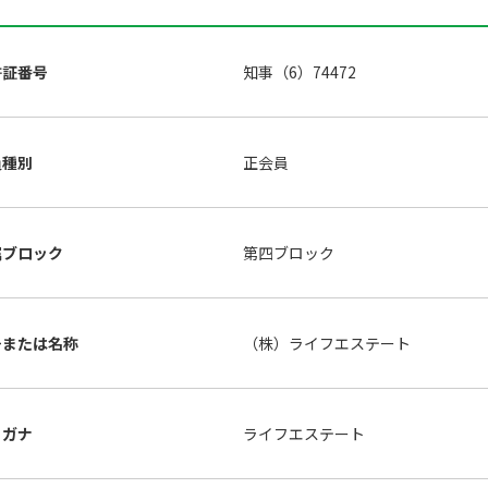
許証番号
知事（6）74472
員種別
正会員
属ブロック
第四ブロック
号または名称
（株）ライフエステート
リガナ
ライフエステート