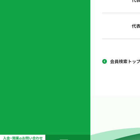
代
協
開
同
業
組
支
代
合
援
セ
ン
タ
ー
会員検索トッ
開
業
支
援
セ
ミ
ナ
ー