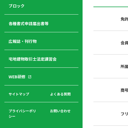
ジ
ニ
の
ブロック
宅
ャ
ュ
紹
建
ー
ー
介
免
経
各種書式申請届出書等
営
青年
年
入
塾
部
広報誌・刊行物
会
会
会
会・
費
者
ハ
レデ
の
宅地建物取引士法定講習会
ト
ィス
声
規
マ
部会
所
程
ー
WEB研修
集
「開
ク
ア
業」
東
ク
商
まで
京
サイトマップ
よくある質問
福
セ
の流
不
利
ス
れと
動
厚
費用
産
プライバシーポリ
お問い合わせ
フ
生
シー
関
連
入
広報