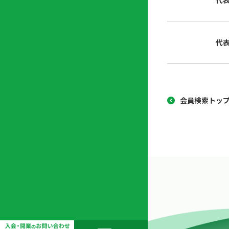
代
協
開
同
業
組
支
代
合
援
セ
ン
タ
ー
会員検索トッ
開
業
支
援
セ
ミ
ナ
ー