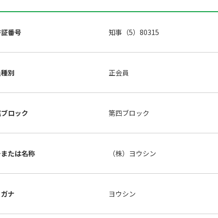
許証番号
知事（5）80315
員種別
正会員
属ブロック
第四ブロック
号または名称
（株）ヨウシン
リガナ
ヨウシン