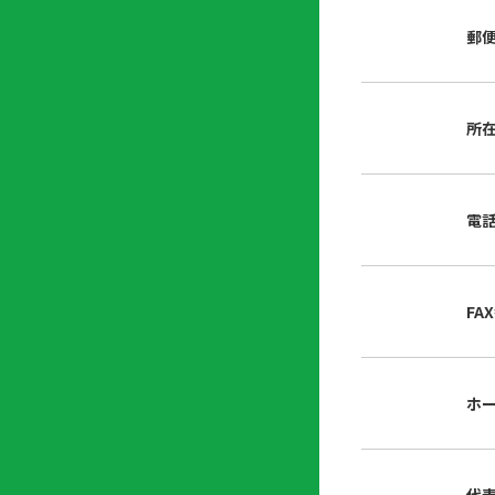
店
リ
会
誌・
郵
内
ン
申
刊行
掲
ク
請
物
示
書
物
類
所
プ
広
ダ
ラ
報
ウ
ハ
イ
活
ン
ト
バ
動
ロ
電
さ
シ
ー
ん
ー
ド
ツ
ポ
ー
リ
FA
ル
シ
入
ー
会
資
東
ホ
料
京
請
都
求
宅
建