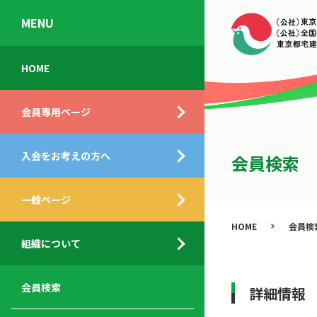
MENU
会
入
不
ご
HOME
員
会
動
挨
専
の
産
拶
会員専用ページ
用
メ
相
ペ
リ
談
組
ー
ッ
所
入会をお考えの方へ
織
会員検索
ジ
ト
概
ト
都
要
ッ
一般ページ
業
民
プ
務
公
HOME
会員検
デ
支
開
組織について
ィ
サ
援
セ
ス
ー
サ
ミ
ク
ビ
ー
ナ
会員検索
詳細情報
ロ
ス
ビ
ー
ー
メ
ス