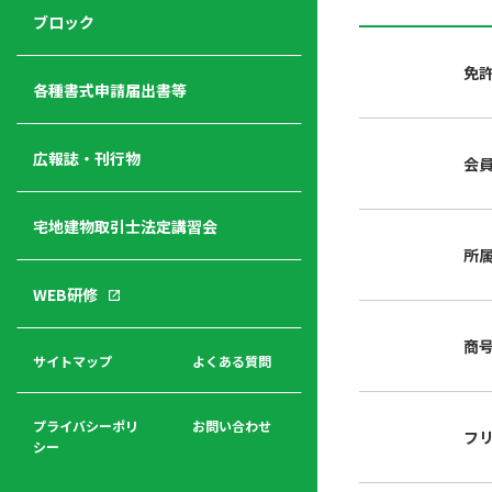
ジ
ニ
の
ブロック
宅
ャ
ュ
紹
建
ー
ー
介
免
経
各種書式申請届出書等
営
青年
年
入
塾
部
広報誌・刊行物
会
会
会
会・
費
者
ハ
レデ
の
宅地建物取引士法定講習会
ト
ィス
声
規
マ
部会
所
程
ー
WEB研修
集
「開
ク
ア
業」
東
ク
商
まで
京
サイトマップ
よくある質問
福
セ
の流
不
利
ス
れと
動
厚
費用
産
プライバシーポリ
お問い合わせ
フ
生
シー
関
連
入
広報