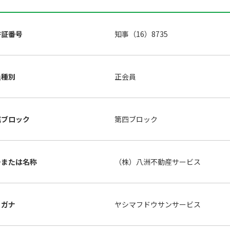
許証番号
知事（16）8735
員種別
正会員
属ブロック
第四ブロック
号または名称
（株）八洲不動産サービス
リガナ
ヤシマフドウサンサービス