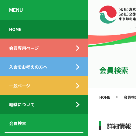
MENU
会
入
不
ご
HOME
員
会
動
挨
専
の
産
拶
会員専用ページ
用
メ
相
ペ
リ
談
組
ー
ッ
所
入会をお考えの方へ
織
会員検索
ジ
ト
概
ト
都
要
ッ
一般ページ
業
民
プ
務
公
HOME
会員検
デ
支
開
組織について
ィ
サ
援
セ
ス
ー
サ
ミ
ク
ビ
ー
ナ
会員検索
詳細情報
ロ
ス
ビ
ー
ー
メ
ス