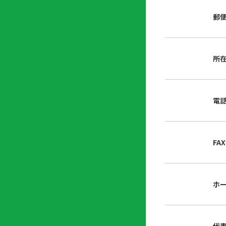
店
リ
会
誌・
郵
内
ン
申
刊行
掲
ク
請
物
示
書
物
類
所
プ
広
ダ
ラ
報
ウ
ハ
イ
活
ン
ト
バ
動
ロ
電
さ
シ
ー
ん
ー
ド
ツ
ポ
ー
リ
FA
ル
シ
入
ー
会
資
東
ホ
料
京
請
都
求
宅
建