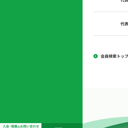
代
協
開
同
業
組
支
代
合
援
セ
ン
タ
ー
会員検索トッ
開
業
支
援
セ
ミ
ナ
ー