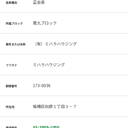
正会員
会員種別
第九ブロック
所属ブロック
（有）ミハラハウジング
商号または名称
ミハラハウジング
フリガナ
173-0036
郵便番号
板橋区向原１丁目３－７
所在地
03-3959-1050
電話番号