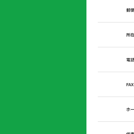
店
リ
会
誌・
郵
内
ン
申
刊行
掲
ク
請
物
示
書
物
類
所
プ
広
ダ
ラ
報
ウ
ハ
イ
活
ン
ト
バ
動
ロ
電
さ
シ
ー
ん
ー
ド
ツ
ポ
ー
リ
FA
ル
シ
入
ー
会
資
東
ホ
料
京
請
都
求
宅
建