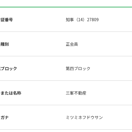
許証番号
知事（14）27809
員種別
正会員
属ブロック
第四ブロック
号または名称
三峯不動産
リガナ
ミツミネフドウサン