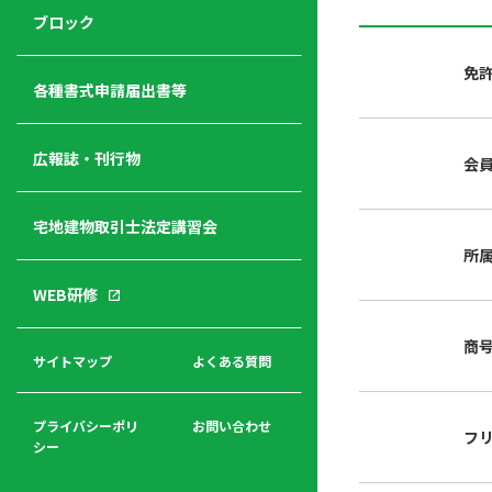
ジ
ニ
の
ブロック
宅
ャ
ュ
紹
建
ー
ー
介
免
経
各種書式申請届出書等
営
青年
年
入
塾
部
広報誌・刊行物
会
会
会
会・
費
者
ハ
レデ
の
宅地建物取引士法定講習会
ト
ィス
声
規
マ
部会
所
程
ー
WEB研修
集
「開
ク
ア
業」
東
ク
商
まで
京
サイトマップ
よくある質問
福
セ
の流
不
利
ス
れと
動
厚
費用
産
プライバシーポリ
お問い合わせ
フ
生
シー
関
連
入
広報