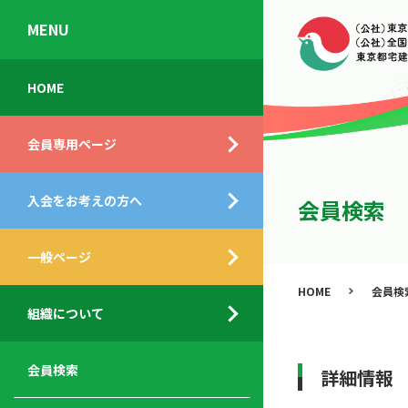
MENU
会
入
不
ご
HOME
員
会
動
挨
専
の
産
拶
会員専用ページ
用
メ
相
ペ
リ
談
組
ー
ッ
所
入会をお考えの方へ
織
会員検索
ジ
ト
概
ト
都
要
ッ
一般ページ
業
民
プ
務
公
HOME
会員検
デ
支
開
組織について
ィ
サ
援
セ
ス
ー
サ
ミ
ク
ビ
ー
ナ
会員検索
詳細情報
ロ
ス
ビ
ー
ー
メ
ス