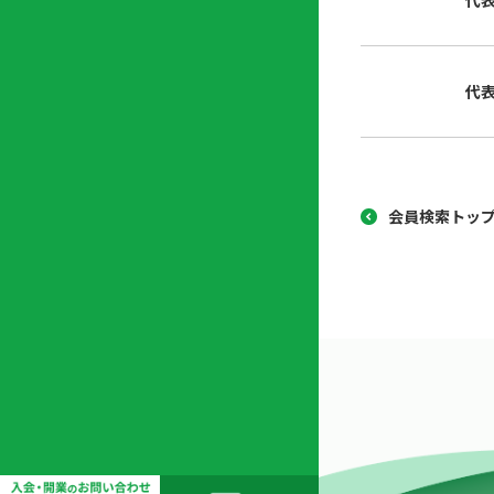
代
協
開
同
業
組
支
代
合
援
セ
ン
タ
ー
会員検索トッ
開
業
支
援
セ
ミ
ナ
ー