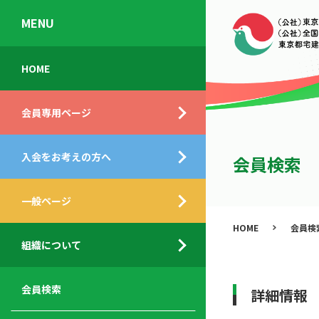
MENU
会
入
不
ご
HOME
員
会
動
挨
専
の
産
拶
会員専用ページ
用
メ
相
ペ
リ
談
組
ー
ッ
所
入会をお考えの方へ
織
会員検索
ジ
ト
概
ト
都
要
ッ
一般ページ
業
民
プ
務
公
HOME
会員検
デ
支
開
組織について
ィ
サ
援
セ
ス
ー
サ
ミ
ク
ビ
ー
ナ
会員検索
詳細情報
ロ
ス
ビ
ー
ー
メ
ス