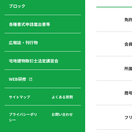
ジ
ニ
の
ブロック
宅
ャ
ュ
紹
建
ー
ー
介
免
経
各種書式申請届出書等
営
青年
年
入
塾
部
広報誌・刊行物
会
会
会
会・
費
者
ハ
レデ
の
宅地建物取引士法定講習会
ト
ィス
声
規
マ
部会
所
程
ー
WEB研修
集
「開
ク
ア
業」
東
ク
商
まで
京
サイトマップ
よくある質問
福
セ
の流
不
利
ス
れと
動
厚
費用
産
プライバシーポリ
お問い合わせ
フ
生
シー
関
連
入
広報