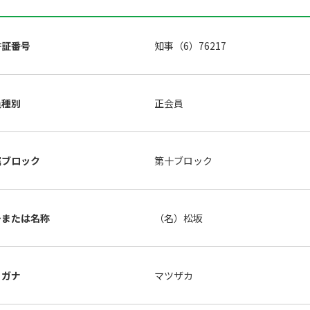
許証番号
知事（6）76217
員種別
正会員
属ブロック
第十ブロック
号または名称
（名）松坂
リガナ
マツザカ