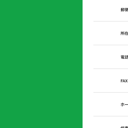
店
リ
会
誌・
郵
内
ン
申
刊行
掲
ク
請
物
示
書
物
類
所
プ
広
ダ
ラ
報
ウ
ハ
イ
活
ン
ト
バ
動
ロ
電
さ
シ
ー
ん
ー
ド
ツ
ポ
ー
リ
FA
ル
シ
入
ー
会
資
東
ホ
料
京
請
都
求
宅
建