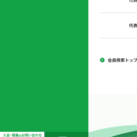
代
協
開
同
業
組
支
代
合
援
セ
ン
タ
ー
会員検索トッ
開
業
支
援
セ
ミ
ナ
ー