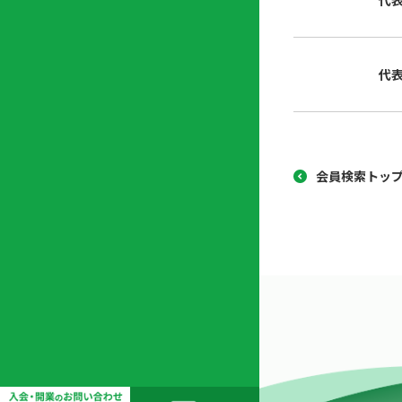
代
協
開
同
業
組
支
代
合
援
セ
ン
タ
ー
会員検索トッ
開
業
支
援
セ
ミ
ナ
ー