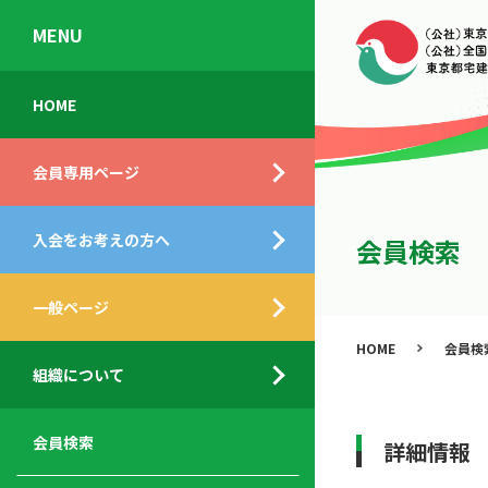
MENU
会
入
不
ご
HOME
員
会
動
挨
専
の
産
拶
会員専用ページ
用
メ
相
ペ
リ
談
組
ー
ッ
所
入会をお考えの方へ
織
会員検索
ジ
ト
概
ト
都
要
ッ
一般ページ
業
民
プ
務
公
HOME
会員検
デ
支
開
組織について
ィ
サ
援
セ
ス
ー
サ
ミ
ク
ビ
ー
ナ
会員検索
詳細情報
ロ
ス
ビ
ー
ー
メ
ス