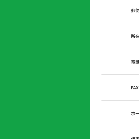
店
リ
会
誌・
郵
内
ン
申
刊行
掲
ク
請
物
示
書
物
類
所
プ
広
ダ
ラ
報
ウ
ハ
イ
活
ン
ト
バ
動
ロ
電
さ
シ
ー
ん
ー
ド
ツ
ポ
ー
リ
FA
ル
シ
入
ー
会
資
東
ホ
料
京
請
都
求
宅
建