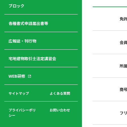
ジ
ニ
の
ブロック
宅
ャ
ュ
紹
建
ー
ー
介
免
経
各種書式申請届出書等
営
青年
年
入
塾
部
広報誌・刊行物
会
会
会
会・
費
者
ハ
レデ
の
宅地建物取引士法定講習会
ト
ィス
声
規
マ
部会
所
程
ー
WEB研修
集
「開
ク
ア
業」
東
ク
商
まで
京
サイトマップ
よくある質問
福
セ
の流
不
利
ス
れと
動
厚
費用
産
プライバシーポリ
お問い合わせ
フ
生
シー
関
連
入
広報