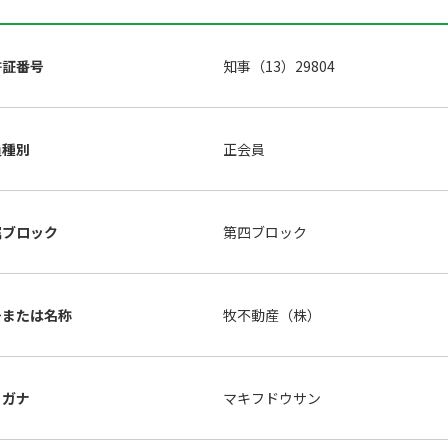
許証番号
知事（13）29804
員種別
正会員
属ブロック
第四ブロック
号または名称
牧不動産（株）
リガナ
マキフドウサン