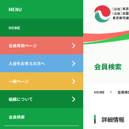
MENU
会
入
不
ご
HOME
員
会
動
挨
専
の
産
拶
会員専用ページ
用
メ
相
ペ
リ
談
組
ー
ッ
所
入会をお考えの方へ
織
会員検索
ジ
ト
概
ト
都
要
ッ
一般ページ
業
民
プ
務
公
HOME
会員検
デ
支
開
組織について
ィ
サ
援
セ
ス
ー
サ
ミ
ク
ビ
ー
ナ
会員検索
詳細情報
ロ
ス
ビ
ー
ー
メ
ス