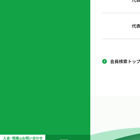
代
協
開
同
業
組
支
代
合
援
セ
ン
タ
ー
会員検索トッ
開
業
支
援
セ
ミ
ナ
ー