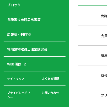
ジ
ニ
の
ブロック
宅
ャ
ュ
紹
建
ー
ー
介
免
経
各種書式申請届出書等
営
青年
年
入
塾
部
広報誌・刊行物
会
会
会
会・
費
者
ハ
レデ
の
宅地建物取引士法定講習会
ト
ィス
声
規
マ
部会
所
程
ー
WEB研修
集
「開
ク
ア
業」
東
ク
商
まで
京
サイトマップ
よくある質問
福
セ
の流
不
利
ス
れと
動
厚
費用
産
プライバシーポリ
お問い合わせ
フ
生
シー
関
連
入
広報