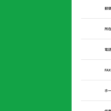
店
リ
会
誌・
郵
内
ン
申
刊行
掲
ク
請
物
示
書
物
類
所
プ
広
ダ
ラ
報
ウ
ハ
イ
活
ン
ト
バ
動
ロ
電
さ
シ
ー
ん
ー
ド
ツ
ポ
ー
リ
FA
ル
シ
入
ー
会
資
東
ホ
料
京
請
都
求
宅
建