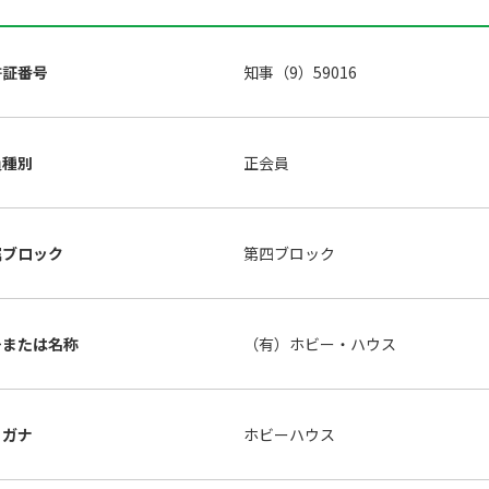
許証番号
知事（9）59016
員種別
正会員
属ブロック
第四ブロック
号または名称
（有）ホビー・ハウス
リガナ
ホビーハウス