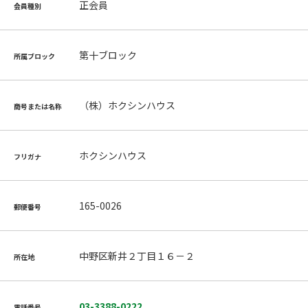
正会員
会員種別
第十ブロック
所属ブロック
（株）ホクシンハウス
商号または名称
ホクシンハウス
フリガナ
165-0026
郵便番号
中野区新井２丁目１６－２
所在地
03-3388-0222
電話番号