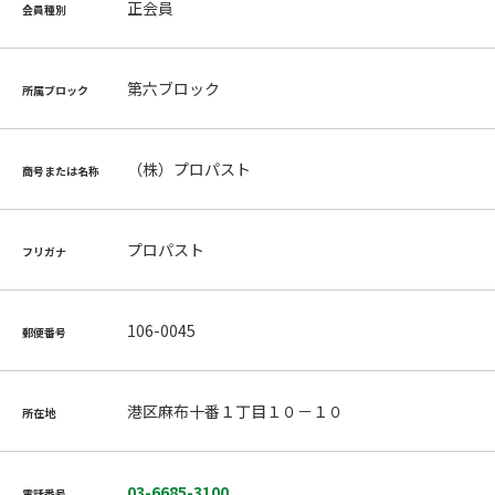
正会員
会員種別
第六ブロック
所属ブロック
（株）プロパスト
商号または名称
プロパスト
フリガナ
106-0045
郵便番号
港区麻布十番１丁目１０－１０
所在地
03-6685-3100
電話番号