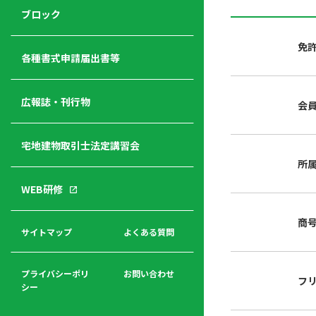
ジ
ニ
の
ブロック
宅
ャ
ュ
紹
建
ー
ー
介
免
経
各種書式申請届出書等
営
青年
年
入
塾
部
広報誌・刊行物
会
会
会
会・
費
者
ハ
レデ
の
宅地建物取引士法定講習会
ト
ィス
声
規
マ
部会
所
程
ー
WEB研修
集
「開
ク
ア
業」
東
ク
商
まで
京
サイトマップ
よくある質問
福
セ
の流
不
利
ス
れと
動
厚
費用
産
プライバシーポリ
お問い合わせ
フ
生
シー
関
連
入
広報