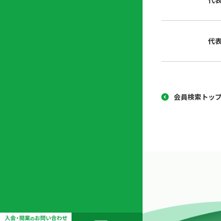
代
協
開
同
業
組
支
代
合
援
セ
ン
タ
ー
会員検索トッ
開
業
支
援
セ
ミ
ナ
ー