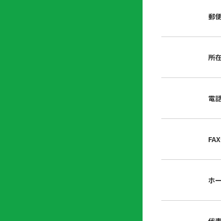
店
リ
会
誌・
郵
内
ン
申
刊行
掲
ク
請
物
示
書
物
類
所
プ
広
ダ
ラ
報
ウ
ハ
イ
活
ン
ト
バ
動
ロ
電
さ
シ
ー
ん
ー
ド
ツ
ポ
ー
リ
FA
ル
シ
入
ー
会
資
東
ホ
料
京
請
都
求
宅
建