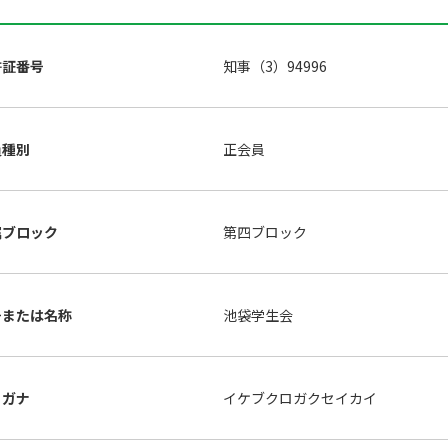
許証番号
知事（3）94996
員種別
正会員
属ブロック
第四ブロック
号または名称
池袋学生会
リガナ
イケブクロガクセイカイ