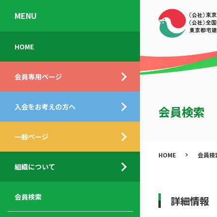
MENU
会
入
不
ご
HOME
員
会
動
挨
専
の
産
拶
会員専用ページ
用
メ
相
ペ
リ
談
組
ー
ッ
所
入会をお考えの方へ
織
会員検索
ジ
ト
概
ト
都
要
ッ
一般ページ
業
民
プ
務
公
HOME
会員検
デ
支
開
組織について
ィ
サ
援
セ
ス
ー
サ
ミ
ク
ビ
ー
ナ
会員検索
詳細情報
ロ
ス
ビ
ー
ー
メ
ス