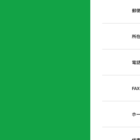
店
リ
会
誌・
郵
内
ン
申
刊行
掲
ク
請
物
示
書
物
類
所
プ
広
ダ
ラ
報
ウ
ハ
イ
活
ン
ト
バ
動
ロ
電
さ
シ
ー
ん
ー
ド
ツ
ポ
ー
リ
FA
ル
シ
入
ー
会
資
東
ホ
料
京
請
都
求
宅
建