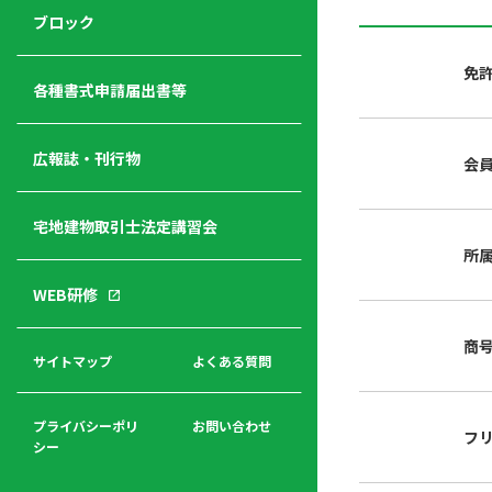
ジ
ニ
の
ブロック
宅
ャ
ュ
紹
建
ー
ー
介
免
経
各種書式申請届出書等
営
青年
年
入
塾
部
広報誌・刊行物
会
会
会
会・
費
者
ハ
レデ
の
宅地建物取引士法定講習会
ト
ィス
声
規
マ
部会
所
程
ー
WEB研修
集
「開
ク
ア
業」
東
ク
商
まで
京
サイトマップ
よくある質問
福
セ
の流
不
利
ス
れと
動
厚
費用
産
プライバシーポリ
お問い合わせ
フ
生
シー
関
連
入
広報