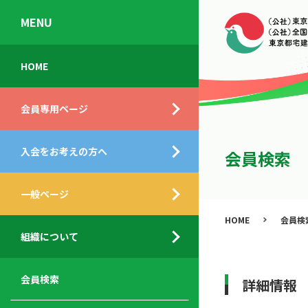
MENU
会
入
不
ご
HOME
員
会
動
挨
専
の
産
拶
会員専用ページ
用
メ
相
ペ
リ
談
組
ー
ッ
所
入会をお考えの方へ
織
会員検索
ジ
ト
概
ト
都
要
ッ
一般ページ
業
民
プ
務
公
HOME
会員検
デ
支
開
組織について
ィ
サ
援
セ
ス
ー
サ
ミ
ク
ビ
ー
ナ
会員検索
詳細情報
ロ
ス
ビ
ー
ー
メ
ス