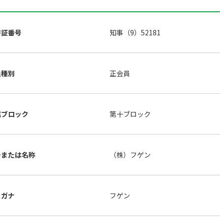
許証番号
知事（9）52181
員種別
正会員
属ブロック
第十ブロック
号または名称
（株）フゲン
リガナ
フゲン