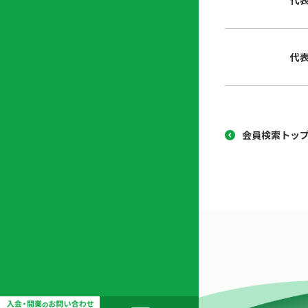
代
協
開
同
業
組
支
代
合
援
セ
ン
タ
ー
会員検索トッ
開
業
支
援
セ
ミ
ナ
ー