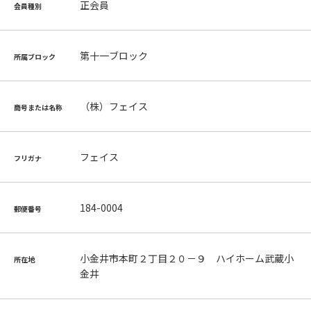
正会員
会員種別
第十一ブロック
所属ブロック
（株）フェイス
商号または名称
フェイス
フリガナ
184-0004
郵便番号
小金井市本町２丁目２０－９ ハイホーム武蔵小
所在地
金井