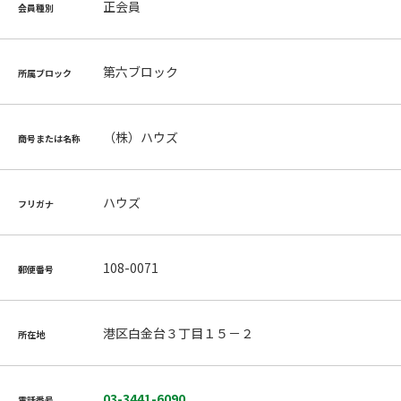
正会員
会員種別
第六ブロック
所属ブロック
（株）ハウズ
商号または名称
ハウズ
フリガナ
108-0071
郵便番号
港区白金台３丁目１５－２
所在地
03-3441-6090
電話番号