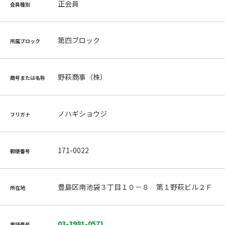
正会員
会員種別
第四ブロック
所属ブロック
野萩商事（株）
商号または名称
ノハギショウジ
フリガナ
171-0022
郵便番号
豊島区南池袋３丁目１０－８ 第１野萩ビル２Ｆ
所在地
03-3981-0571
電話番号