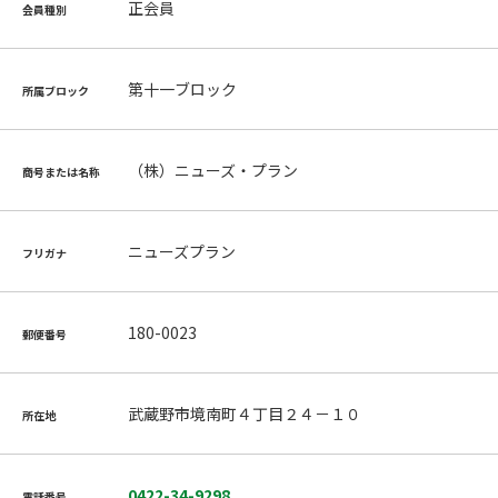
正会員
会員種別
第十一ブロック
所属ブロック
（株）ニューズ・プラン
商号または名称
ニューズプラン
フリガナ
180-0023
郵便番号
武蔵野市境南町４丁目２４－１０
所在地
0422-34-9298
電話番号