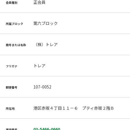
正会員
会員種別
第六ブロック
所属ブロック
（株）トレア
商号または名称
トレア
フリガナ
107-0052
郵便番号
港区赤坂４丁目１１－６ プティ赤坂２階Ｂ
所在地
03-5466-0660
電話番号