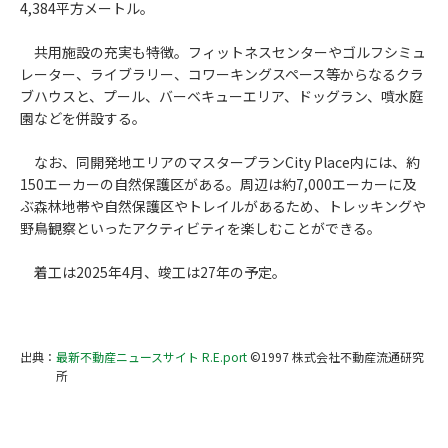
4,384平方メートル。
共用施設の充実も特徴。フィットネスセンターやゴルフシミュ
レーター、ライブラリー、コワーキングスペース等からなるクラ
ブハウスと、プール、バーベキューエリア、ドッグラン、噴水庭
園などを併設する。
なお、同開発地エリアのマスタープランCity Place内には、約
150エーカーの自然保護区がある。周辺は約7,000エーカーに及
ぶ森林地帯や自然保護区やトレイルがあるため、トレッキングや
野鳥観察といったアクティビティを楽しむことができる。
着工は2025年4月、竣工は27年の予定。
出典：
最新不動産ニュースサイト R.E.port
©1997 株式会社不動産流通研究
所