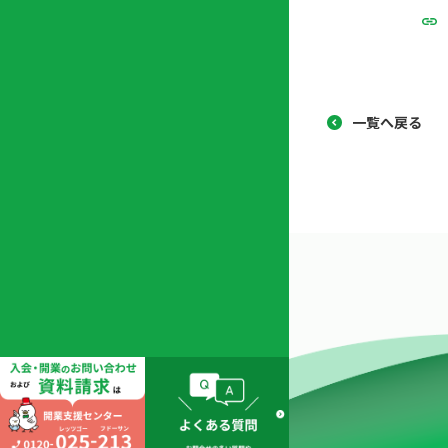
協
開
同
業
組
支
合
援
セ
一覧へ戻る
ン
タ
ー
開
業
支
援
セ
ミ
ナ
ー