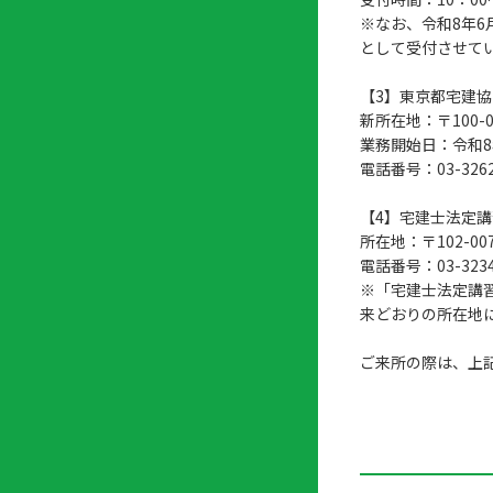
店
リ
会
誌・
※なお、令和8年
内
ン
申
刊行
として受付させて
掲
ク
請
物
示
書
【3】東京都宅建
物
類
新所在地：〒100-
プ
広
ダ
業務開始日：令和8
ラ
報
ウ
電話番号：03-32
ハ
イ
活
ン
ト
バ
動
ロ
【4】宅建士法定
さ
シ
ー
所在地：〒102-0
ん
ー
ド
電話番号：03-3234
ツ
ポ
※「宅建士法定講
ー
リ
来どおりの所在地
ル
シ
入
ー
会
ご来所の際は、上
資
東
料
京
請
都
求
宅
建