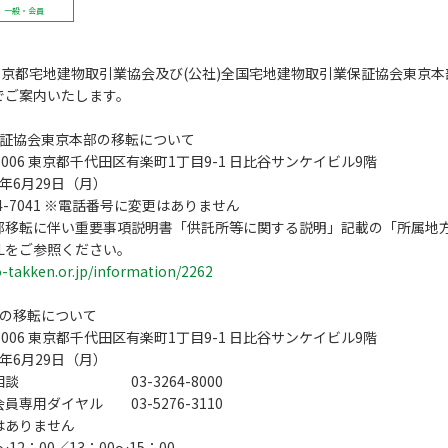
一般・会員
)東京都宅地建物取引業協会及び(公社)全国宅地建物取引業保証協会東京
でご案内いたします。
保証協会東京本部の移転について
0006 東京都千代田区有楽町1丁目9-1 日比谷サンケイビル9階
年6月29日（月）
64-7041 ※電話番号に変更はありません
部移転に伴い重要事項説明書「供託所等に関する説明」記載の「所属地
Lをご参照ください。
-takken.or.jp/information/2262
所の移転について
0006 東京都千代田区有楽町1丁目9-1 日比谷サンケイビル9階
年6月29日（月）
相談 03-3264-8000
ヤル 03-5276-3110
はありません
12：00／13：00～15：00