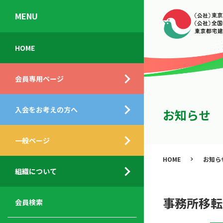
MENU
会
入
不
ご
HOME
員
会
動
挨
専
の
産
拶
会員専用ページ
用
メ
相
ペ
リ
談
組
ー
ッ
所
入会をお考えの方へ
織
お知らせ
ジ
ト
概
ト
都
要
ッ
一般ページ
業
民
プ
務
公
HOME
お知ら
デ
支
開
組織について
ィ
サ
援
セ
ス
ー
サ
ミ
ク
ビ
ー
ナ
事務所移転
会員検索
ロ
ス
ビ
ー
ー
メ
ス