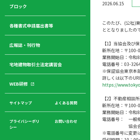
2026.06.15
ジ
ニ
の
ブロック
宅
ャ
ュ
紹
建
ー
ー
介
このたび、(公社
経
各種書式申請届出書等
ととなりましたの
営
青年
年
入
塾
【1】当協会及び
部
広報誌・刊行物
会
会
新所在地：〒100-
会・
費
者
業務開始日：令和8
ハ
レデ
の
電話番号：03-32
宅地建物取引士法定講習会
ト
ィス
声
※保証協会東京本
規
マ
部会
詳しくは以下のUR
程
ー
WEB研修
https://www.tokyo
集
「開
ク
ア
業」
東
ク
【2】不動産相談
まで
京
サイトマップ
よくある質問
福
セ
新所在地：〒100-
の流
不
利
ス
業務開始日：令和8
れと
動
厚
電話番号： 一般
費用
産
プライバシーポリ
お問い合わせ
生
協会会員専用ダイ
シー
関
※電話番号に変更
連
入
広報
受付時間：10：00～