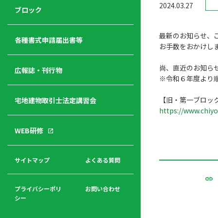
2024.03.27
ジ
ニ
の
ブロック
宅
ャ
ュ
紹
建
ー
ー
介
最新のお知らせ、
経
各種書式申請届出書等
お手数をおかけし
営
青年
年
入
塾
尚、直近のお知ら
部
広報誌・刊行物
会
会
※令和６年度より
会・
費
者
ハ
レデ
の
【旧・第一ブロッ
宅地建物取引士法定講習会
ト
ィス
声
https://www.chiyo
規
マ
部会
程
ー
WEB研修
集
「開
ク
ア
業」
東
ク
まで
京
サイトマップ
よくある質問
福
セ
の流
不
利
ス
れと
動
厚
費用
産
プライバシーポリ
お問い合わせ
生
シー
関
連
入
広報