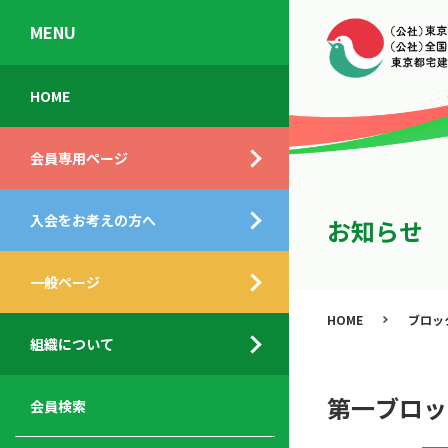
MENU
会
入
不
ご
HOME
員
会
動
挨
専
の
産
拶
会員専用ページ
用
メ
相
ペ
リ
談
組
ー
ッ
所
入会をお考えの方へ
織
お知らせ
ジ
ト
概
ト
都
要
ッ
一般ページ
業
民
プ
務
公
HOME
ブロッ
デ
支
開
組織について
ィ
サ
援
セ
ス
ー
サ
ミ
ク
ビ
ー
ナ
第一ブロッ
会員検索
ロ
ス
ビ
ー
ー
メ
ス