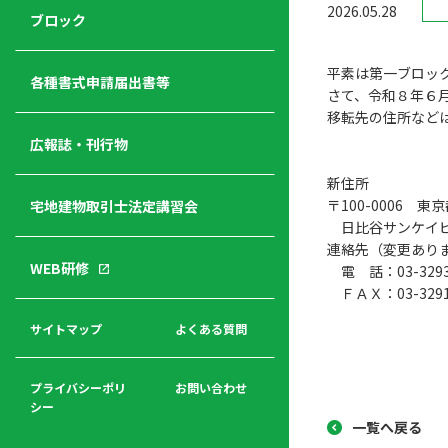
2026.05.28
ジ
ニ
の
ブロック
宅
ャ
ュ
紹
建
ー
ー
介
平素は第一ブロッ
経
各種書式申請届出書等
さて、令和８年６
営
移転先の住所など
青年
年
入
塾
部
広報誌・刊行物
会
会
会・
費
者
新住所
ハ
レデ
の
〒100-0006 
宅地建物取引士法定講習会
ト
ィス
声
日比谷サンケイ
規
マ
部会
連絡先（変更あり
程
ー
WEB研修
電 話：03-3293
集
「開
ク
ア
ＦＡＸ：03-3291
業」
東
ク
まで
京
サイトマップ
よくある質問
福
セ
の流
不
利
ス
れと
動
厚
費用
産
プライバシーポリ
お問い合わせ
生
シー
関
一覧へ戻る
連
入
広報