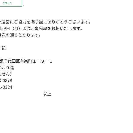
ブロック
ク運営にご協力を賜り誠にありがとうございます。
月29日（月）より、事務局を移転いたします。
は次の通りとなります。
記
東京都千代田区有楽町１－９－１
ビル９階
ません）
-0878
-3324
以上