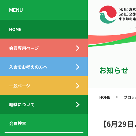
MENU
会
入
不
ご
HOME
員
会
動
挨
専
の
産
拶
会員専用ページ
用
メ
相
ペ
リ
談
組
ー
ッ
所
入会をお考えの方へ
織
お知らせ
ジ
ト
概
ト
都
要
ッ
一般ページ
業
民
プ
務
公
HOME
ブロッ
デ
支
開
組織について
ィ
サ
援
セ
ス
ー
サ
ミ
ク
ビ
ー
ナ
【6月29
会員検索
ロ
ス
ビ
ー
ー
メ
ス