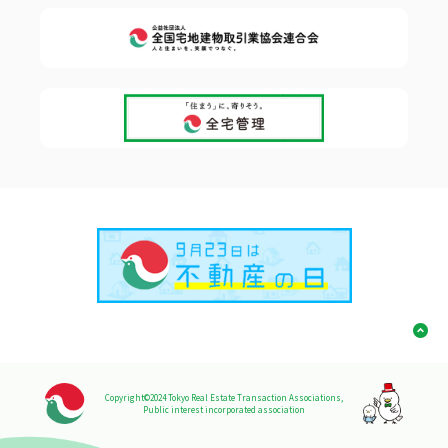
Copyright©2024 Tokyo Real Estate Transaction Associations,
Public interest incorporated association